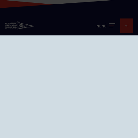
MENÚ
Visita nuestras redes
SEDES
CIERRE WEB CURSILLOS
Cómo llegar
EL GRUPO
Avd. Jesús Revuelta, 2 33204
Gijón - Asturias