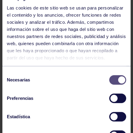
Las cookies de este sitio web se usan para personalizar
el contenido y los anuncios, ofrecer funciones de redes
sociales y analizar el tráfico. Además, compartimos
información sobre el uso que haga del sitio web con
nuestros partners de redes sociales, publicidad y análisis
Voleibol
27 Abr 2026
web, quienes pueden combinarla con otra información
que les haya proporcionado o que hayan recopilado a
CAMPEONAS DE ASTURIAS
partir del uso que haya hecho de sus servicios.
Selección
Necesarias
de
consentimiento
Preferencias
Voleibol
21 Abr 2026
Estadística
PLAY OFF