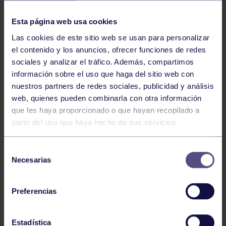
NOTICIAS RELACIONADAS
Esta página web usa cookies
Las cookies de este sitio web se usan para personalizar
el contenido y los anuncios, ofrecer funciones de redes
sociales y analizar el tráfico. Además, compartimos
información sobre el uso que haga del sitio web con
nuestros partners de redes sociales, publicidad y análisis
web, quienes pueden combinarla con otra información
Hockey
28 Jul 2026
que les haya proporcionado o que hayan recopilado a
partir del uso que haya hecho de sus servicios.
ÓSCAR PALOMERO, RUMBO AL
MUNDIAL
Selección
Necesarias
de
consentimiento
Preferencias
Estadística