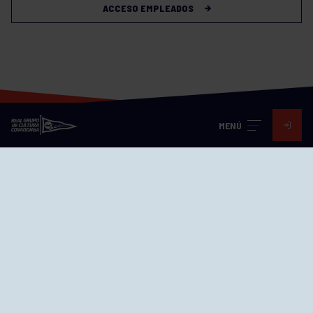
ACCESO EMPLEADOS
MENÚ
Visita nuestras redes
SEDES
CIERRE WEB CURSILLOS
Cómo llegar