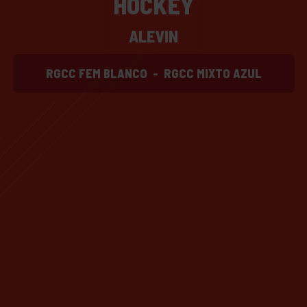
HOCKEY
ALEVIN
RGCC FEM BLANCO
-
RGCC MIXTO AZUL