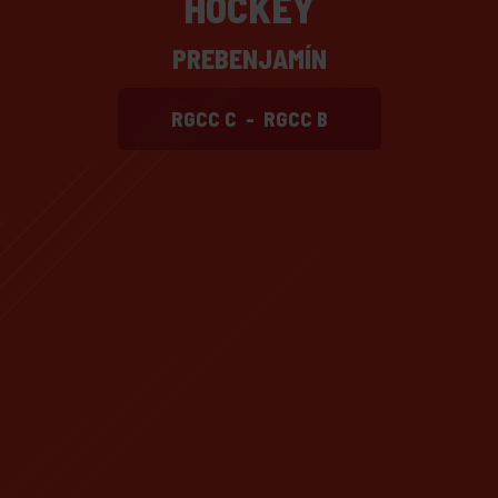
HOCKEY
PREBENJAMÍN
RGCC C
-
RGCC B