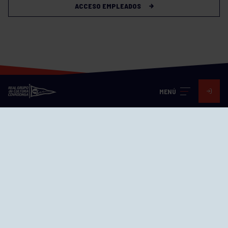
ACCESO EMPLEADOS
MENÚ
Visita nuestras redes
SEDES
CIERRE WEB CURSILLOS
Cómo llegar