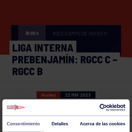
RGCC (CAMPO DE HOCKEY)
18:00 h
LIGA INTERNA
PREBENJAMÍN: RGCC C –
RGCC B
Hockey
22 MAY 2023
Comparte
Consentimiento
Detalles
Acerca de las cookies