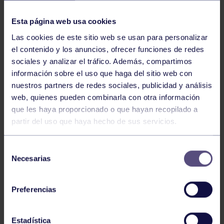
NOTICIAS RELACIONADAS
Esta página web usa cookies
Las cookies de este sitio web se usan para personalizar
el contenido y los anuncios, ofrecer funciones de redes
sociales y analizar el tráfico. Además, compartimos
información sobre el uso que haga del sitio web con
nuestros partners de redes sociales, publicidad y análisis
web, quienes pueden combinarla con otra información
Hockey
28 Jul 2026
que les haya proporcionado o que hayan recopilado a
partir del uso que haya hecho de sus servicios.
ÓSCAR PALOMERO, RUMBO AL
MUNDIAL
Selección
Necesarias
de
consentimiento
Preferencias
Estadística