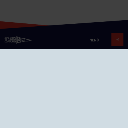
MENÚ
Visita nuestras redes
SEDES
CIERRE WEB CURSILLOS
Cómo llegar
EL GRUPO