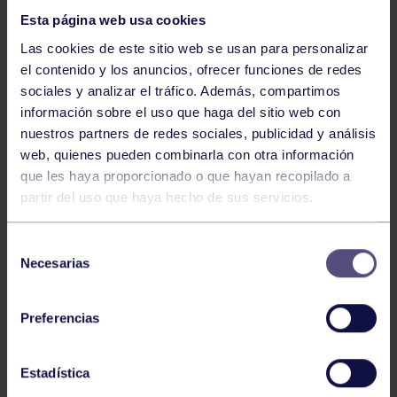
Esta página web usa cookies
Las cookies de este sitio web se usan para personalizar
el contenido y los anuncios, ofrecer funciones de redes
sociales y analizar el tráfico. Además, compartimos
información sobre el uso que haga del sitio web con
nuestros partners de redes sociales, publicidad y análisis
Hockey
28 Jul 2026
web, quienes pueden combinarla con otra información
ÓSCAR PALOMERO, RUMBO AL
que les haya proporcionado o que hayan recopilado a
MUNDIAL
partir del uso que haya hecho de sus servicios.
Selección
Necesarias
de
consentimiento
Preferencias
Estadística
Hockey
28 Jul 2026