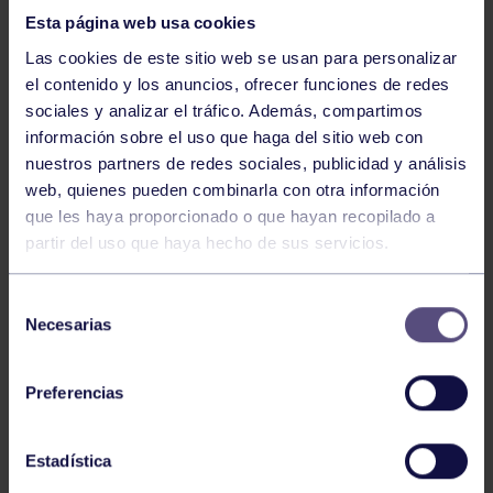
Esta página web usa cookies
Las cookies de este sitio web se usan para personalizar
el contenido y los anuncios, ofrecer funciones de redes
sociales y analizar el tráfico. Además, compartimos
Tiro con arco
03 Ago 2026
información sobre el uso que haga del sitio web con
nuestros partners de redes sociales, publicidad y análisis
EL RGCC VUELVE A DESTACAR EN
web, quienes pueden combinarla con otra información
TIRO CON ARCO
que les haya proporcionado o que hayan recopilado a
partir del uso que haya hecho de sus servicios.
Selección
Necesarias
de
consentimiento
Preferencias
Tiro con arco
03 Ago 2026
Estadística
EL RGCC EN EL CAMPEONATO DE