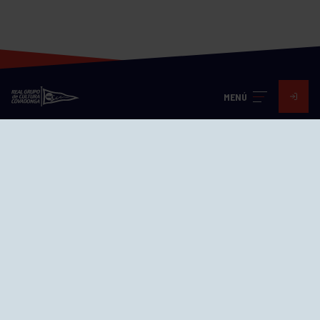
MENÚ
Visita nuestras redes
SEDES
CIERRE WEB CURSILLOS
Cómo llegar
EL GRUPO