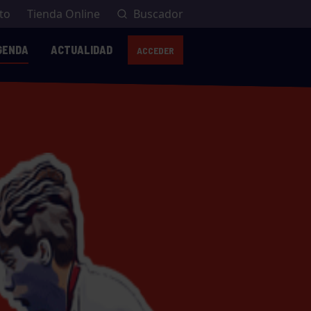
to
Tienda Online
Buscador
GENDA
ACTUALIDAD
ACCEDER