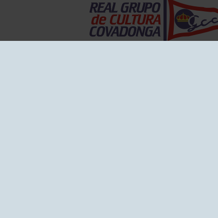
EL GRUPO
Historia
Disti
Ventajas
Empl
Junta directiva
Publi
Canal de Denuncias
Comp
Transparencia
FAQ C