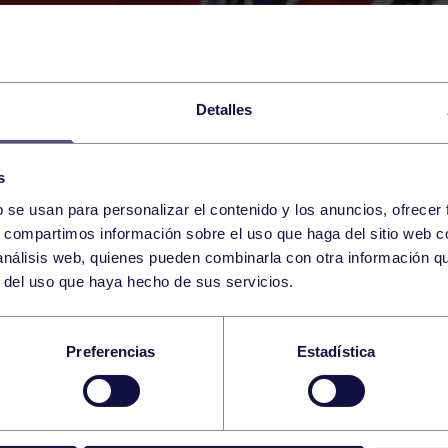
Detalles
s
b se usan para personalizar el contenido y los anuncios, ofrecer
6
s, compartimos información sobre el uso que haga del sitio web 
SATURDAY
RGCC (CAMPO DE HOCKEY
13:00 h
 análisis web, quienes pueden combinarla con otra información q
JUNE
r del uso que haya hecho de sus servicios.
E 1DF : RGCC – RC 
Preferencias
Estadística