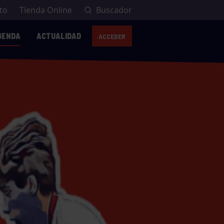
to
Tienda Online
Buscador
GENDA
ACTUALIDAD
ACCEDER