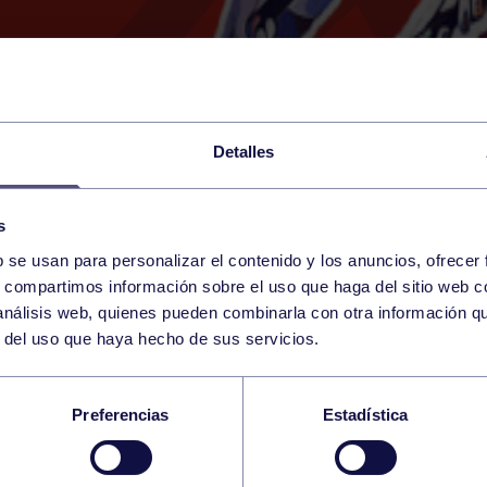
Detalles
s
b se usan para personalizar el contenido y los anuncios, ofrecer
13
s, compartimos información sobre el uso que haga del sitio web 
SATURDAY
RGCC (CAMPO DE HOCKE
14:30 h
 análisis web, quienes pueden combinarla con otra información q
JANUARY
r del uso que haya hecho de sus servicios.
E MAMIS: RS TENIS1
Preferencias
Estadística
O