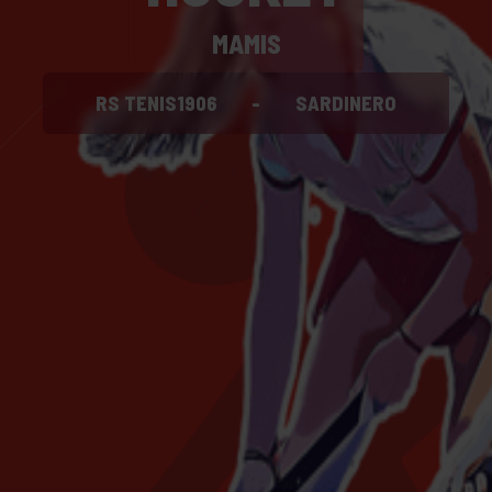
MAMIS
RS TENIS1906
-
SARDINERO