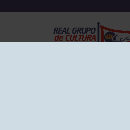
EL GRUPO
Historia
Disti
Ventajas
Empl
Junta directiva
Publi
Canal de Denuncias
Comp
Transparencia
FAQ C