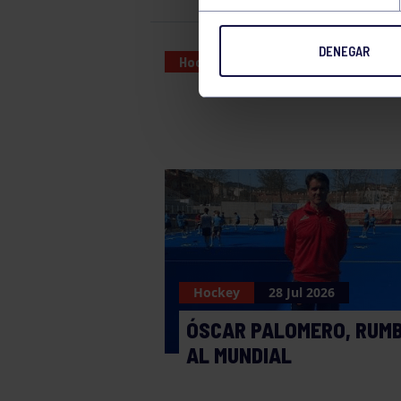
DENEGAR
Hockey
13 JAN 2024
Hockey
28 Jul 2026
ÓSCAR PALOMERO, RUM
AL MUNDIAL