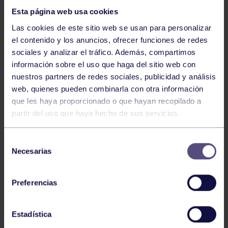
Esta página web usa cookies
Las cookies de este sitio web se usan para personalizar
el contenido y los anuncios, ofrecer funciones de redes
sociales y analizar el tráfico. Además, compartimos
información sobre el uso que haga del sitio web con
nuestros partners de redes sociales, publicidad y análisis
Hockey
28 Jul 2026
web, quienes pueden combinarla con otra información
ÓSCAR PALOMERO, RUMBO AL
que les haya proporcionado o que hayan recopilado a
MUNDIAL
partir del uso que haya hecho de sus servicios.
Selección
Necesarias
de
consentimiento
Preferencias
Estadística
Hockey
28 Jul 2026