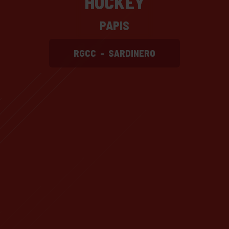
HOCKEY
PAPIS
RGCC
-
SARDINERO