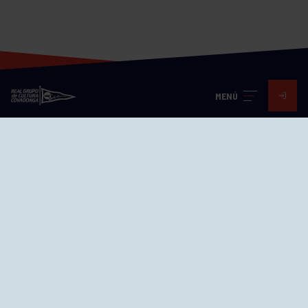
MENÚ
Visita nuestras redes
SEDES
CIERRE WEB CURSILLOS
Cómo llegar
EL GRUPO