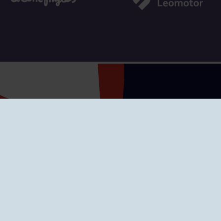
SEDES
CIERRE WEB CURSI
nciones
Cómo llegar
eo