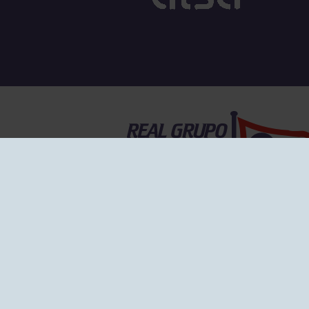
EL GRUPO
Historia
Disti
Ventajas
Empl