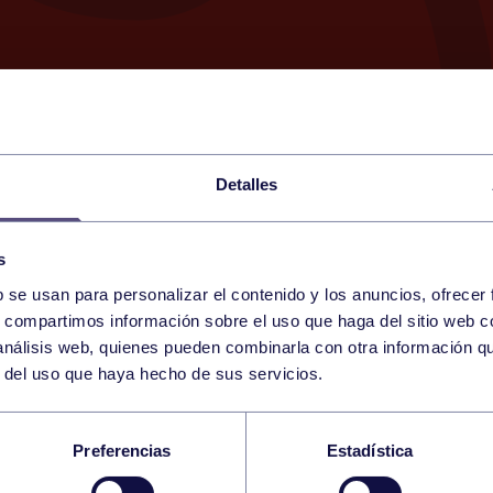
Detalles
s
b se usan para personalizar el contenido y los anuncios, ofrecer
1
s, compartimos información sobre el uso que haga del sitio web 
SATURDAY
RGCC (MESTAS)
14:15 h
 análisis web, quienes pueden combinarla con otra información q
JUNE
r del uso que haya hecho de sus servicios.
L FEDERADA 1ª FEM
Preferencias
Estadística