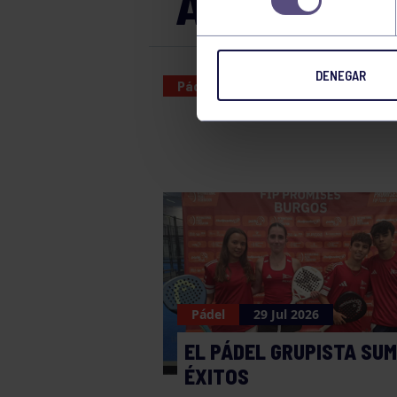
A – LAMPE
DENEGAR
Pádel
01 JUN 2024
Pádel
29 Jul 2026
EL PÁDEL GRUPISTA SU
ÉXITOS