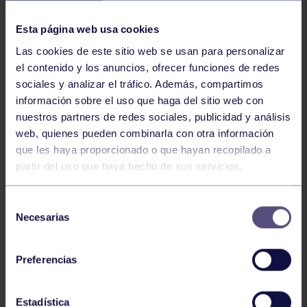
NOTICIAS RELACIONADAS
Esta página web usa cookies
Las cookies de este sitio web se usan para personalizar
el contenido y los anuncios, ofrecer funciones de redes
sociales y analizar el tráfico. Además, compartimos
información sobre el uso que haga del sitio web con
nuestros partners de redes sociales, publicidad y análisis
web, quienes pueden combinarla con otra información
Pádel
29 Jul 2026
que les haya proporcionado o que hayan recopilado a
partir del uso que haya hecho de sus servicios.
EL PÁDEL GRUPISTA SUMA ÉXITOS
Selección
Necesarias
de
consentimiento
Preferencias
Estadística