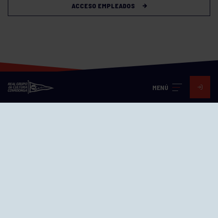
ACCESO EMPLEADOS
MENÚ
Visita nuestras redes
SEDES
CIERRE WEB CURSILLOS
Cómo llegar