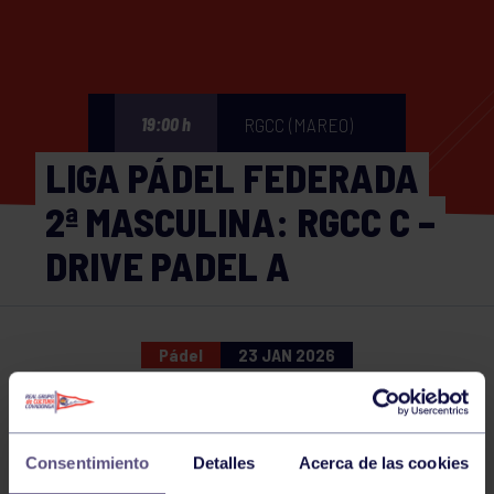
RGCC (MAREO)
19:00 h
LIGA PÁDEL FEDERADA
2ª MASCULINA: RGCC C –
DRIVE PADEL A
Pádel
23 JAN 2026
Comparte
Consentimiento
Detalles
Acerca de las cookies