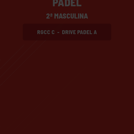
PADEL
2ª MASCULINA
RGCC C
-
DRIVE PADEL A