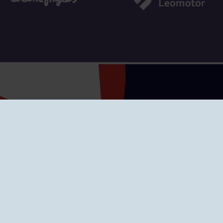
SEDES
CIERRE WEB CURSI
nciones
Cómo llegar
eo