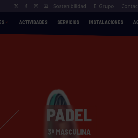
Sostenibilidad
El Grupo
Contac
ES
ACTIVIDADES
SERVICIOS
INSTALACIONES
A
PADEL
3ª MASCULINA