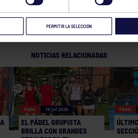
O FRESNEDA C – RG
PERMITIR LA SELECCIÓN
NOTICIAS RELACIONADAS
Pádel
10 Jul 2026
Pádel
MA
EL PÁDEL GRUPISTA
ÚLTIMO
BRILLA CON GRANDES
SECCI