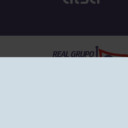
EL GRUPO
Historia
Disti
Ventajas
Empl