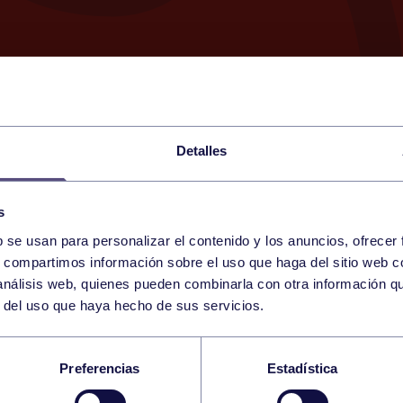
Detalles
s
b se usan para personalizar el contenido y los anuncios, ofrecer
21
s, compartimos información sobre el uso que haga del sitio web 
FRIDAY
LUGONES (CC LA FRESNEDA
20:15 h
 análisis web, quienes pueden combinarla con otra información q
APRIL
r del uso que haya hecho de sus servicios.
L FEDERADA 3ª MAS
Preferencias
Estadística