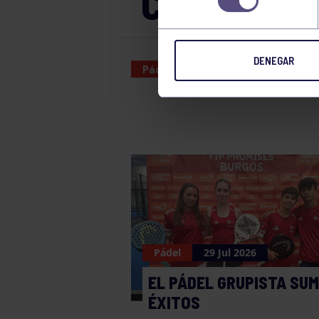
CLUB CAMP
DENEGAR
Pádel
21 APR 2023
Pádel
29 Jul 2026
EL PÁDEL GRUPISTA SU
ÉXITOS