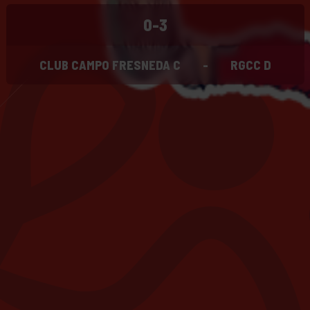
0-3
CLUB CAMPO FRESNEDA C
-
RGCC D