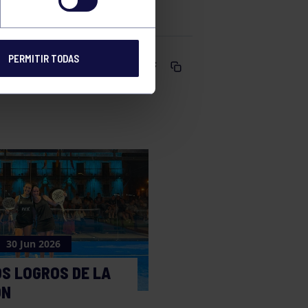
CC D
PERMITIR TODAS
Comparte
30 Jun 2026
S LOGROS DE LA
ÓN