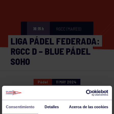
RGCC (MAREO)
16:15 h
LIGA PÁDEL FEDERADA:
RGCC D – BLUE PÁDEL
SOHO
Pádel
11 MAY 2024
Comparte
Consentimiento
Detalles
Acerca de las cookies