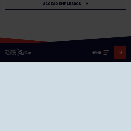
ACCESO EMPLEADOS
MENÚ
Visita nuestras redes
SEDES
CIERRE WEB CURSILLOS
Cómo llegar