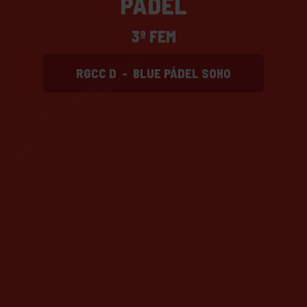
PADEL
3ª FEM
RGCC D
-
BLUE PÁDEL SOHO