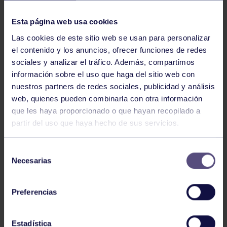
NOTICIAS RELACIONADAS
Esta página web usa cookies
Las cookies de este sitio web se usan para personalizar
el contenido y los anuncios, ofrecer funciones de redes
sociales y analizar el tráfico. Además, compartimos
información sobre el uso que haga del sitio web con
nuestros partners de redes sociales, publicidad y análisis
web, quienes pueden combinarla con otra información
Pádel
29 Jul 2026
que les haya proporcionado o que hayan recopilado a
partir del uso que haya hecho de sus servicios.
EL PÁDEL GRUPISTA SUMA ÉXITOS
Selección
Necesarias
de
consentimiento
Preferencias
Estadística