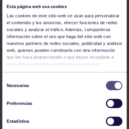
Esta página web usa cookies
Las cookies de este sitio web se usan para personalizar
el contenido y los anuncios, ofrecer funciones de redes
sociales y analizar el tráfico. Además, compartimos
información sobre el uso que haga del sitio web con
nuestros partners de redes sociales, publicidad y análisis
Hockey
28 Jul 2026
web, quienes pueden combinarla con otra información
ÓSCAR PALOMERO, RUMBO AL
que les haya proporcionado o que hayan recopilado a
MUNDIAL
partir del uso que haya hecho de sus servicios.
Selección
Necesarias
de
consentimiento
Preferencias
Estadística
Hockey
28 Jul 2026