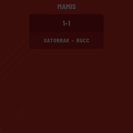
MAMIS
1-1
SATORRAK
-
RGCC