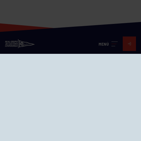
MENÚ
Visita nuestras redes
SEDES
CIERRE WEB CURSILLOS
Cómo llegar
EL GRUPO