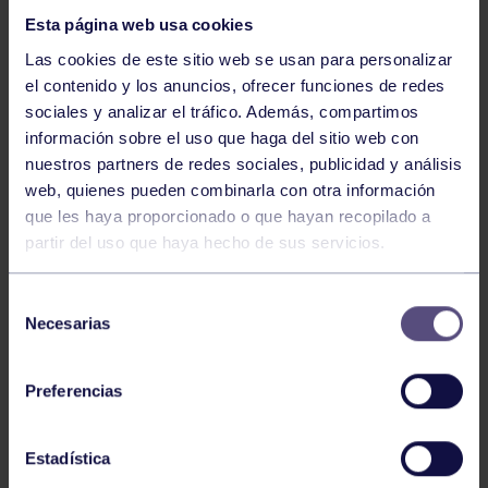
Esta página web usa cookies
Las cookies de este sitio web se usan para personalizar
el contenido y los anuncios, ofrecer funciones de redes
sociales y analizar el tráfico. Además, compartimos
información sobre el uso que haga del sitio web con
nuestros partners de redes sociales, publicidad y análisis
Hockey
28 Jul 2026
web, quienes pueden combinarla con otra información
ÓSCAR PALOMERO, RUMBO AL
que les haya proporcionado o que hayan recopilado a
MUNDIAL
partir del uso que haya hecho de sus servicios.
Selección
Necesarias
de
consentimiento
Preferencias
Estadística
Hockey
28 Jul 2026