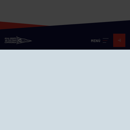
MENÚ
Visita nuestras redes
SEDES
CIERRE WEB CURSILLOS
Cómo llegar
EL GRUPO