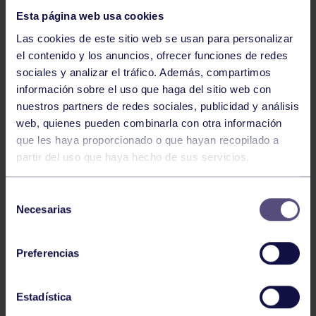
Esta página web usa cookies
Las cookies de este sitio web se usan para personalizar
el contenido y los anuncios, ofrecer funciones de redes
sociales y analizar el tráfico. Además, compartimos
información sobre el uso que haga del sitio web con
nuestros partners de redes sociales, publicidad y análisis
Natación
27 Jul 2026
web, quienes pueden combinarla con otra información
CAMPEONATO DE ESPAÑA DE
que les haya proporcionado o que hayan recopilado a
NATACIÓN ADAPTADA
partir del uso que haya hecho de sus servicios.
Selección
Necesarias
de
consentimiento
Preferencias
Estadística
Natación
27 Jul 2026