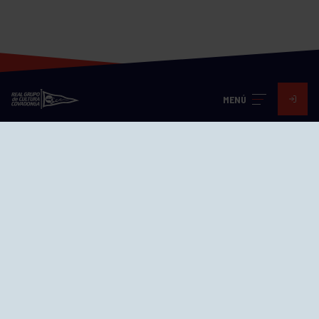
MENÚ
Visita nuestras redes
SEDES
CIERRE WEB CURSILLOS
Cómo llegar
EL GRUPO