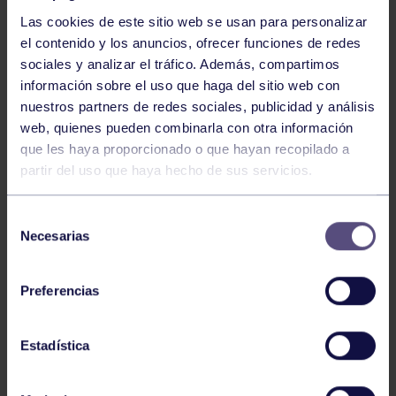
Las cookies de este sitio web se usan para personalizar
el contenido y los anuncios, ofrecer funciones de redes
sociales y analizar el tráfico. Además, compartimos
información sobre el uso que haga del sitio web con
Bolos
03 Ago 2026
nuestros partners de redes sociales, publicidad y análisis
GIANIRA REVALIDA TÍTULO Y DAVID
web, quienes pueden combinarla con otra información
AVANZA
que les haya proporcionado o que hayan recopilado a
partir del uso que haya hecho de sus servicios.
Selección
Necesarias
de
consentimiento
Preferencias
Bolos
31 Jul 2026
Estadística
ÚLTIMAS NOVEDADES