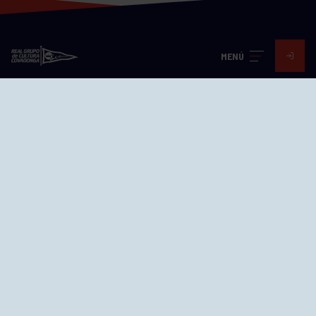
MENÚ
Visita nuestras redes
SEDES
CIERRE WEB CURSILLOS
Cómo llegar
EL GRUPO
Avd. Jesús Revuelta, 2 33204
Gijón - Asturias