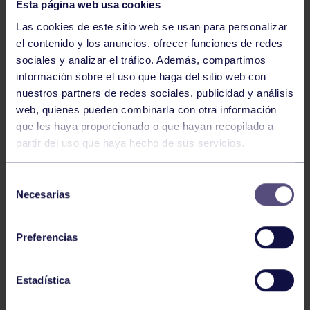
Esta página web usa cookies
Las cookies de este sitio web se usan para personalizar
el contenido y los anuncios, ofrecer funciones de redes
sociales y analizar el tráfico. Además, compartimos
información sobre el uso que haga del sitio web con
Natación
27 Jul 2026
nuestros partners de redes sociales, publicidad y análisis
CAMPEONATO DE ESPAÑA DE
web, quienes pueden combinarla con otra información
NATACIÓN ADAPTADA
que les haya proporcionado o que hayan recopilado a
partir del uso que haya hecho de sus servicios.
Selección
Necesarias
de
consentimiento
Preferencias
Natación
27 Jul 2026
Estadística
CAMPEONATO DE ESPAÑA JÚNIOR DE