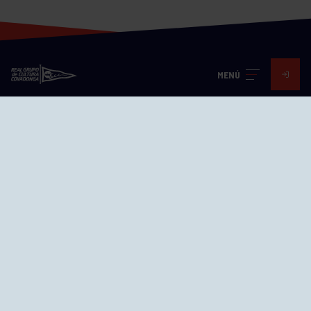
MENÚ
Visita nuestras redes
SEDES
CIERRE WEB CURSILLOS
Cómo llegar
EL GRUPO
Avd. Jesús Revuelta, 2 33204