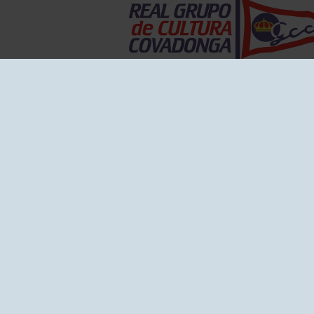
EL GRUPO
Historia
Disti
Ventajas
Empl
Junta directiva
Publi
Canal de Denuncias
Comp
Transparencia
FAQ C