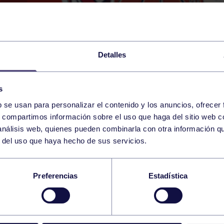
Detalles
s
b se usan para personalizar el contenido y los anuncios, ofrecer
25
s, compartimos información sobre el uso que haga del sitio web 
SUNDAY
GIJÓN (POL. MATA JOVE
12:00 h
 análisis web, quienes pueden combinarla con otra información q
JANUARY
r del uso que haya hecho de sus servicios.
´ARBEYAL – RGCC
Preferencias
Estadística