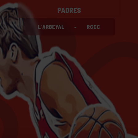
PADRES
L´ARBEYAL
-
RGCC