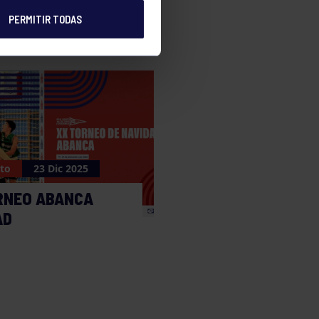
PERMITIR TODAS
to
23 Dic 2025
RNEO ABANCA
AD