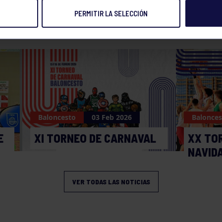
PERMITIR LA SELECCIÓN
NOTICIAS RELACIONADAS
Baloncesto
03 Feb 2026
Balonces
E
XI TORNEO DE CARNAVAL
XX TO
NAVID
VER TODAS LAS NOTICIAS