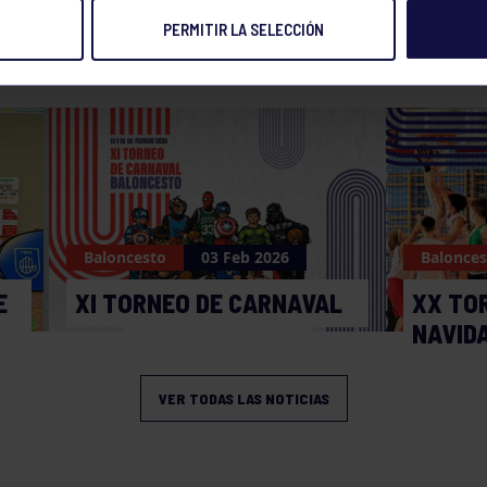
PERMITIR LA SELECCIÓN
NOTICIAS RELACIONADAS
Baloncesto
03 Feb 2026
Balonces
E
XI TORNEO DE CARNAVAL
XX TO
NAVID
VER TODAS LAS NOTICIAS