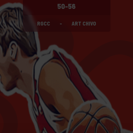
50-56
RGCC
-
ART CHIVO