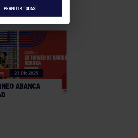
PERMITIR TODAS
to
23 Dic 2025
RNEO ABANCA
AD