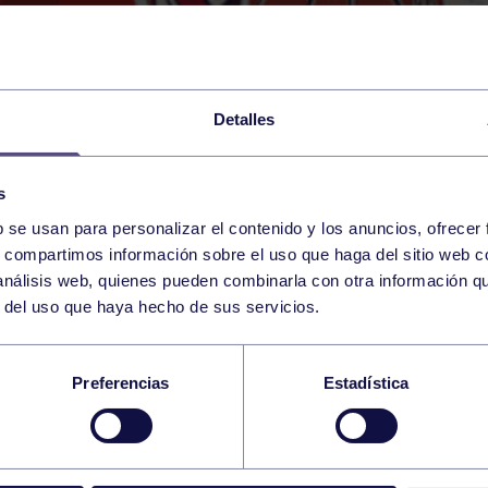
Detalles
s
b se usan para personalizar el contenido y los anuncios, ofrecer
29
s, compartimos información sobre el uso que haga del sitio web 
SUNDAY
RGCC (GUILLERMO GARCÍ
20:00 h
 análisis web, quienes pueden combinarla con otra información q
OCTOBER
r del uso que haya hecho de sus servicios.
GCC – ART CHIVO
Preferencias
Estadística