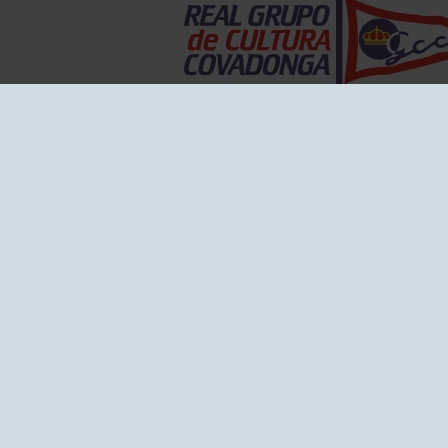
EL GRUPO
Historia
Disti
Ventajas
Empl
Junta directiva
Publi
Canal de Denuncias
Comp
Transparencia
FAQ C