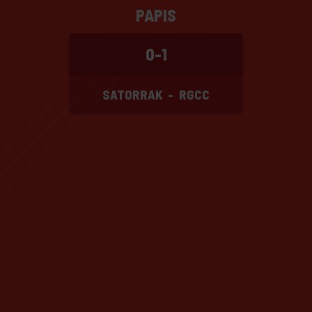
PAPIS
0-1
SATORRAK
-
RGCC