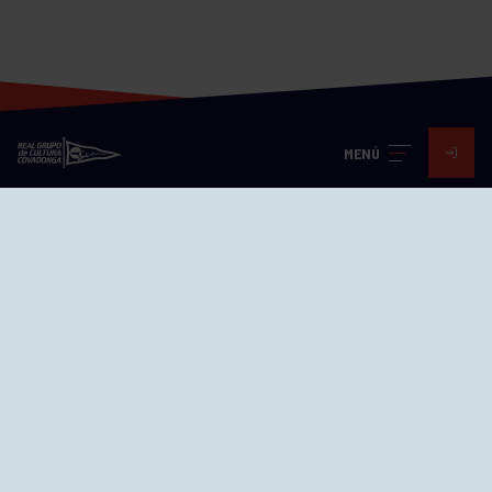
MENÚ
Visita nuestras redes
SEDES
CIERRE WEB CURSILLOS
Cómo llegar
EL GRUPO