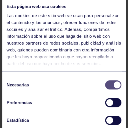
Esta página web usa cookies
Las cookies de este sitio web se usan para personalizar
el contenido y los anuncios, ofrecer funciones de redes
sociales y analizar el tráfico. Además, compartimos
información sobre el uso que haga del sitio web con
nuestros partners de redes sociales, publicidad y análisis
Hockey
28 Jul 2026
web, quienes pueden combinarla con otra información
ÓSCAR PALOMERO, RUMBO AL
que les haya proporcionado o que hayan recopilado a
MUNDIAL
partir del uso que haya hecho de sus servicios.
Selección
Necesarias
de
consentimiento
Preferencias
Estadística
Hockey
28 Jul 2026