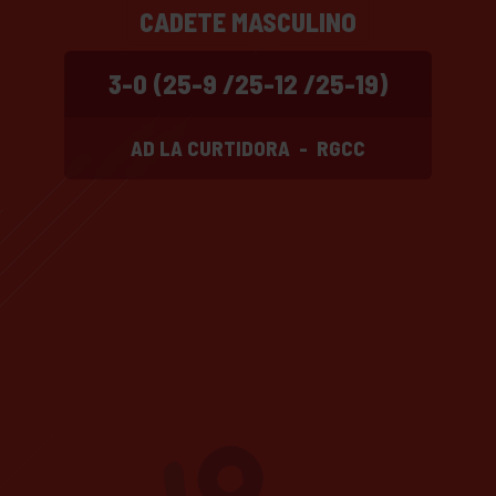
CADETE MASCULINO
3-0 (25-9 /25-12 /25-19)
AD LA CURTIDORA
-
RGCC