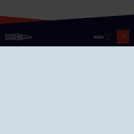
MENÚ
Visita nuestras redes
SEDES
CIERRE WEB CURSILLOS
Cómo llegar
EL GRUPO