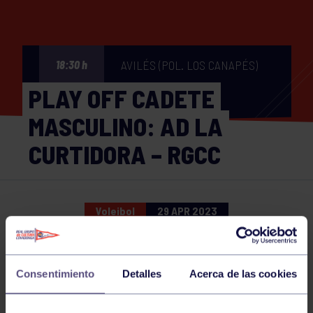
AVILÉS (POL. LOS CANAPÉS)
18:30 h
PLAY OFF CADETE
MASCULINO: AD LA
CURTIDORA – RGCC
Voleibol
29 APR 2023
Comparte
Consentimiento
Detalles
Acerca de las cookies
NOTICIAS RELACIONADAS