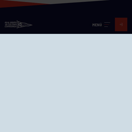
MENÚ
Visita nuestras redes
SEDES
CIERRE WEB CURSILLOS
Cómo llegar
EL GRUPO
Avd. Jesús Revuelta, 2 33204
Gijón - Asturias