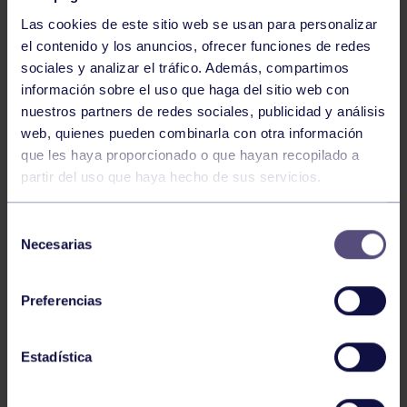
Las cookies de este sitio web se usan para personalizar
el contenido y los anuncios, ofrecer funciones de redes
sociales y analizar el tráfico. Además, compartimos
información sobre el uso que haga del sitio web con
nuestros partners de redes sociales, publicidad y análisis
Voleibol
27 Abr 2026
web, quienes pueden combinarla con otra información
que les haya proporcionado o que hayan recopilado a
CAMPEONAS DE ASTURIAS
partir del uso que haya hecho de sus servicios.
Selección
Necesarias
de
consentimiento
Preferencias
Voleibol
21 Abr 2026
Estadística
PLAY OFF