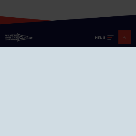
MENÚ
Visita nuestras redes
SEDES
CIERRE WEB CURSILLOS
Cómo llegar
EL GRUPO