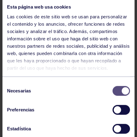
Esta página web usa cookies
Las cookies de este sitio web se usan para personalizar
el contenido y los anuncios, ofrecer funciones de redes
sociales y analizar el tráfico. Además, compartimos
información sobre el uso que haga del sitio web con
nuestros partners de redes sociales, publicidad y análisis
Hockey
28 Jul 2026
web, quienes pueden combinarla con otra información
ÓSCAR PALOMERO, RUMBO AL
que les haya proporcionado o que hayan recopilado a
MUNDIAL
partir del uso que haya hecho de sus servicios.
Selección
Necesarias
de
consentimiento
Preferencias
Estadística
Hockey
28 Jul 2026