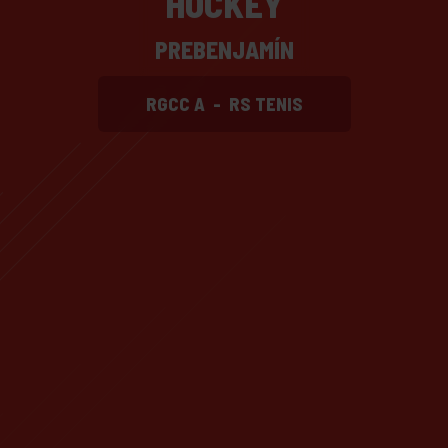
HOCKEY
PREBENJAMÍN
RGCC A
-
RS TENIS