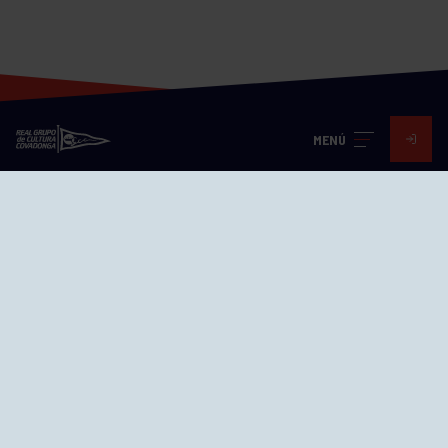
MENÚ
Visita nuestras redes
SEDES
CIERRE WEB CURSILLOS
Cómo llegar
EL GRUPO