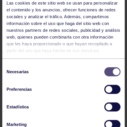
Las cookies de este sitio web se usan para personalizar
el contenido y los anuncios, ofrecer funciones de redes
sociales y analizar el tráfico. Además, compartimos
información sobre el uso que haga del sitio web con
Baloncesto
13 Abr 2026
nuestros partners de redes sociales, publicidad y análisis
ÚLTIMOS RESULTADOS DE LA SECCIÓN
web, quienes pueden combinarla con otra información
que les haya proporcionado o que hayan recopilado a
partir del uso que haya hecho de sus servicios.
Selección
Necesarias
de
consentimiento
Preferencias
Baloncesto
03 Feb 2026
XI TORNEO DE CARNAVAL
Estadística
Marketing