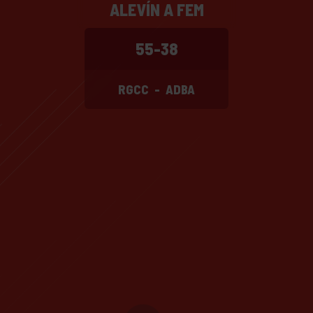
ALEVÍN A FEM
55-38
RGCC
-
ADBA