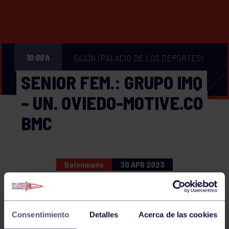
GIJÓN (PALACIO DE LOS DEPORTES)
10:00 h
SENIOR FEM.: GRUPO IMQ
– UN. OVIEDO-MOTIVE.CO
BMC
Balonmano
30 APR 2023
Comparte
Consentimiento
Detalles
Acerca de las cookies