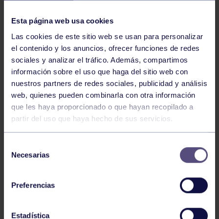
NOTICIAS RELACIONADAS
Esta página web usa cookies
Las cookies de este sitio web se usan para personalizar
el contenido y los anuncios, ofrecer funciones de redes
sociales y analizar el tráfico. Además, compartimos
información sobre el uso que haga del sitio web con
nuestros partners de redes sociales, publicidad y análisis
web, quienes pueden combinarla con otra información
Balonmano
25 May 2026
que les haya proporcionado o que hayan recopilado a
partir del uso que haya hecho de sus servicios.
LEO CARDELI, CONVOCADO CON
ESPAÑA
Selección
Necesarias
de
consentimiento
Preferencias
Estadística