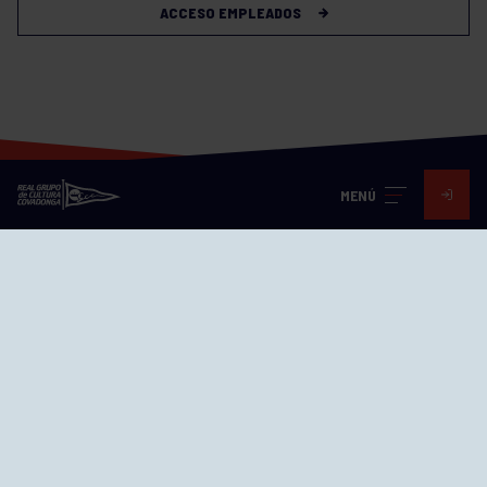
ACCESO EMPLEADOS
MENÚ
Visita nuestras redes
SEDES
CIERRE WEB CURSILLOS
Cómo llegar