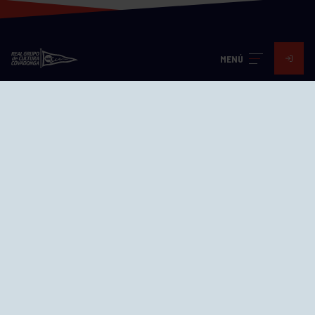
MENÚ
Visita nuestras redes
SEDES
CIERRE WEB CURSILLOS
Cómo llegar
EL GRUPO
Avd. Jesús Revuelta, 2 33204
Gijón - Asturias