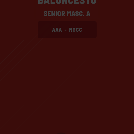
SENIOR MASC. A
AAA
-
RGCC