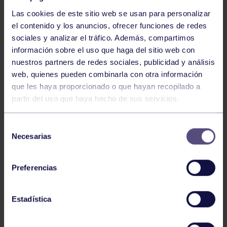
Las cookies de este sitio web se usan para personalizar
el contenido y los anuncios, ofrecer funciones de redes
sociales y analizar el tráfico. Además, compartimos
información sobre el uso que haga del sitio web con
nuestros partners de redes sociales, publicidad y análisis
Baloncesto
13 Abr 2026
web, quienes pueden combinarla con otra información
que les haya proporcionado o que hayan recopilado a
ÚLTIMOS RESULTADOS DE LA SECCIÓN
partir del uso que haya hecho de sus servicios.
Selección
Necesarias
de
consentimiento
Preferencias
Baloncesto
03 Feb 2026
Estadística
XI TORNEO DE CARNAVAL