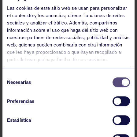
Las cookies de este sitio web se usan para personalizar
el contenido y los anuncios, ofrecer funciones de redes
sociales y analizar el tráfico. Además, compartimos
información sobre el uso que haga del sitio web con
nuestros partners de redes sociales, publicidad y análisis
Voleibol
27 Abr 2026
web, quienes pueden combinarla con otra información
que les haya proporcionado o que hayan recopilado a
CAMPEONAS DE ASTURIAS
partir del uso que haya hecho de sus servicios.
Selección
Necesarias
de
consentimiento
Preferencias
Voleibol
21 Abr 2026
Estadística
PLAY OFF