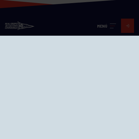
MENÚ
Visita nuestras redes
SEDES
CIERRE WEB CURSILLOS
Cómo llegar
EL GRUPO
Avd. Jesús Revuelta, 2 33204
Gijón - Asturias