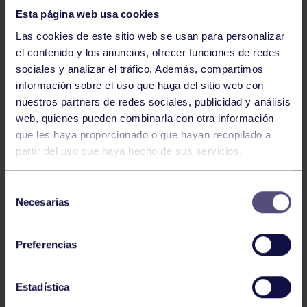
Esta página web usa cookies
Las cookies de este sitio web se usan para personalizar
el contenido y los anuncios, ofrecer funciones de redes
sociales y analizar el tráfico. Además, compartimos
Tiro con arco
03 Ago 2026
información sobre el uso que haga del sitio web con
nuestros partners de redes sociales, publicidad y análisis
EL RGCC VUELVE A DESTACAR EN
web, quienes pueden combinarla con otra información
TIRO CON ARCO
que les haya proporcionado o que hayan recopilado a
partir del uso que haya hecho de sus servicios.
Selección
Necesarias
de
consentimiento
Preferencias
Tiro con arco
03 Ago 2026
Estadística
EL RGCC EN EL CAMPEONATO DE