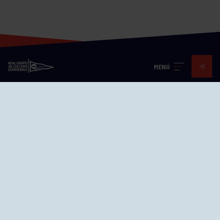
MENÚ
Visita nuestras redes
SEDES
CIERRE WEB CURSILLOS
Cómo llegar
EL GRUPO