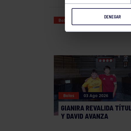
DENEGAR
Bolos
13 MAR 2025
Bolos
03 Ago 2026
GIANIRA REVALIDA TÍTU
Y DAVID AVANZA