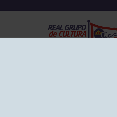
EL GRUPO
Historia
Disti
Ventajas
Empl
Junta directiva
Publi
Canal de Denuncias
Comp
Transparencia
FAQ C