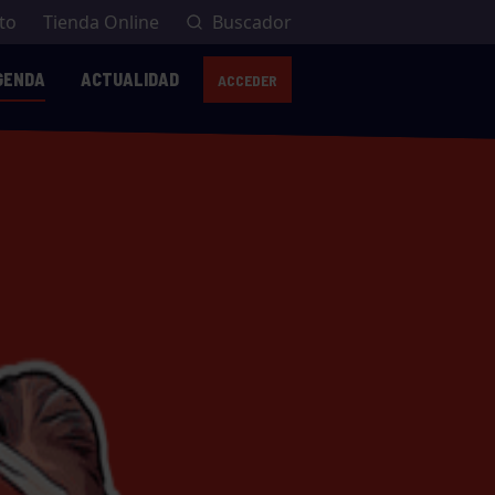
to
Tienda Online
Buscador
GENDA
ACTUALIDAD
ACCEDER