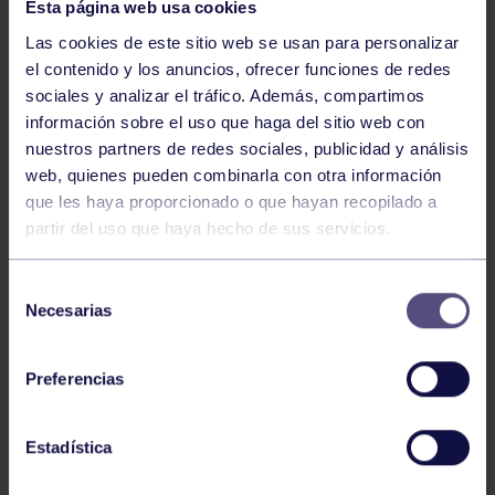
Esta página web usa cookies
Las cookies de este sitio web se usan para personalizar
el contenido y los anuncios, ofrecer funciones de redes
sociales y analizar el tráfico. Además, compartimos
información sobre el uso que haga del sitio web con
Hockey
28 Jul 2026
nuestros partners de redes sociales, publicidad y análisis
ÓSCAR PALOMERO, RUMBO AL
web, quienes pueden combinarla con otra información
MUNDIAL
que les haya proporcionado o que hayan recopilado a
partir del uso que haya hecho de sus servicios.
Selección
Necesarias
de
consentimiento
Preferencias
Hockey
28 Jul 2026
Estadística
WORLD MASTERS HOCKEY 2026