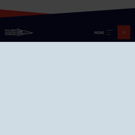
MENÚ
Visita nuestras redes
SEDES
CIERRE WEB CURSILLOS
Cómo llegar
EL GRUPO
Avd. Jesús Revuelta, 2 33204