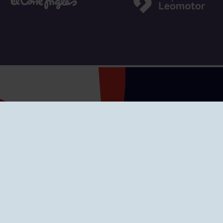
SEDES
CIERRE WEB CURSI
nciones
Cómo llegar
eo