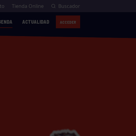
to
Tienda Online
Buscador
GENDA
ACTUALIDAD
ACCEDER