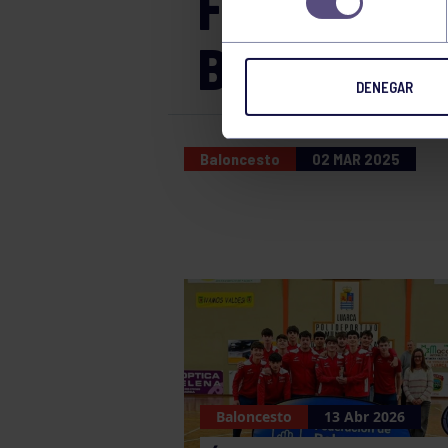
FEMENINO:
BENE
DENEGAR
Baloncesto
02 MAR 2025
Baloncesto
13 Abr 2026