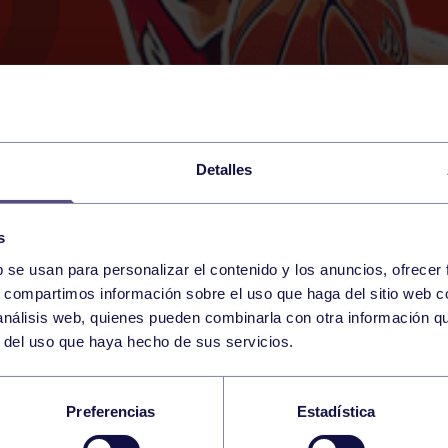
Detalles
s
b se usan para personalizar el contenido y los anuncios, ofrecer
2
s, compartimos información sobre el uso que haga del sitio web 
SUNDAY
RGCC (GUILLERMO GARCÍA)
16:30 h
 análisis web, quienes pueden combinarla con otra información q
MARCH
r del uso que haya hecho de sus servicios.
E CARNAVAL BENJA
Preferencias
Estadística