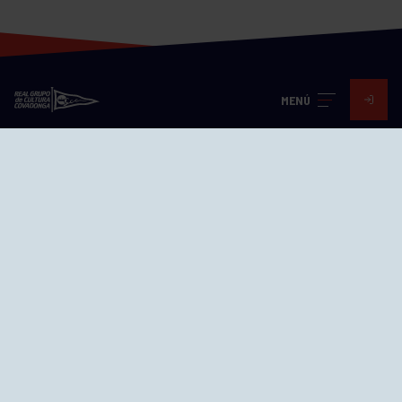
MENÚ
Visita nuestras redes
SEDES
CIERRE WEB CURSILLOS
Cómo llegar
EL GRUPO
Avd. Jesús Revuelta, 2 33204