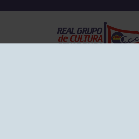
EL GRUPO
Historia
Disti
Ventajas
Empl
Junta directiva
Publi
Canal de Denuncias
Comp
Transparencia
FAQ C