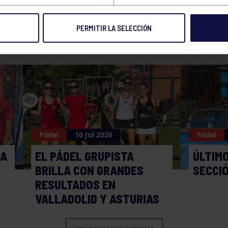
PERMITIR LA SELECCIÓN
NOTICIAS RELACIONADAS
Pádel
10 Jul 2026
Pádel
MA
EL PÁDEL GRUPISTA
ÚLTIMO
BRILLA CON GRANDES
SECCI
RESULTADOS EN
VALLADOLID Y ASTURIAS