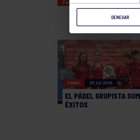
Pádel
11 JUN 2026
DENEGAR
Pádel
29 Jul 2026
EL PÁDEL GRUPISTA SU
ÉXITOS