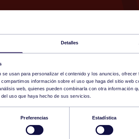
Detalles
s
b se usan para personalizar el contenido y los anuncios, ofrecer
11
s, compartimos información sobre el uso que haga del sitio web 
THURSDAY
RGCC (MESTAS)
14:00 h
 análisis web, quienes pueden combinarla con otra información q
JUNE
r del uso que haya hecho de sus servicios.
UNDAI ASTURDAI R
Preferencias
Estadística