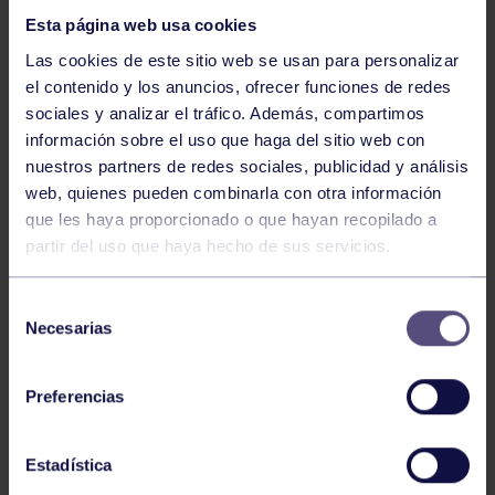
Esta página web usa cookies
Las cookies de este sitio web se usan para personalizar
el contenido y los anuncios, ofrecer funciones de redes
sociales y analizar el tráfico. Además, compartimos
información sobre el uso que haga del sitio web con
nuestros partners de redes sociales, publicidad y análisis
Boxeo
10 Abr 2026
web, quienes pueden combinarla con otra información
18 DE ABRIL: PRIMERA VELADA
que les haya proporcionado o que hayan recopilado a
GRUPISTA
partir del uso que haya hecho de sus servicios.
Selección
Necesarias
de
consentimiento
Preferencias
Estadística
Boxeo
24 Mar 2026