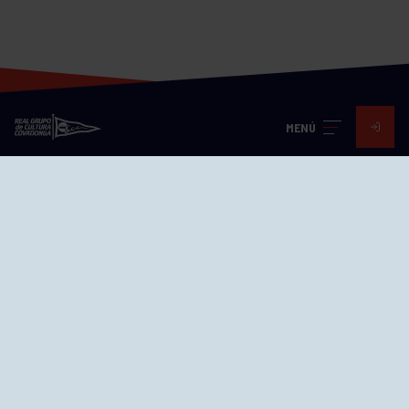
MENÚ
Visita nuestras redes
SEDES
CIERRE WEB CURSILLOS
Cómo llegar
EL GRUPO