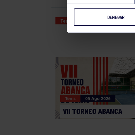
DENEGAR
Tenis
28 JUN 2024
Tenis
05 Ago 2026
VII TORNEO ABANCA