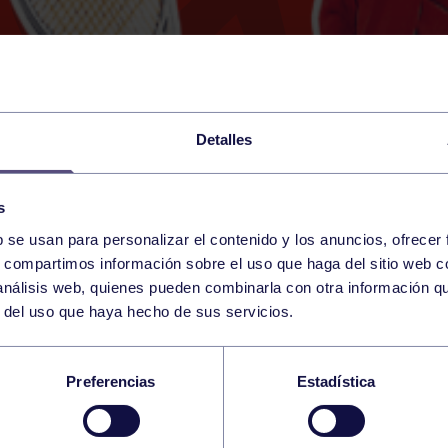
Detalles
s
b se usan para personalizar el contenido y los anuncios, ofrecer
28
s, compartimos información sobre el uso que haga del sitio web 
FRIDAY
RGCC (MESTAS)
08:00 h
 análisis web, quienes pueden combinarla con otra información q
JUNE
r del uso que haya hecho de sus servicios.
CIONAL WARRIOS A
Preferencias
Estadística
Y CADETE