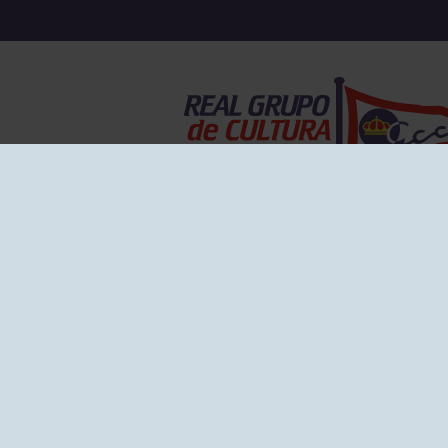
EL GRUPO
Historia
Disti
Ventajas
Empl
Junta directiva
Publi
Canal de Denuncias
Comp
Transparencia
FAQ C