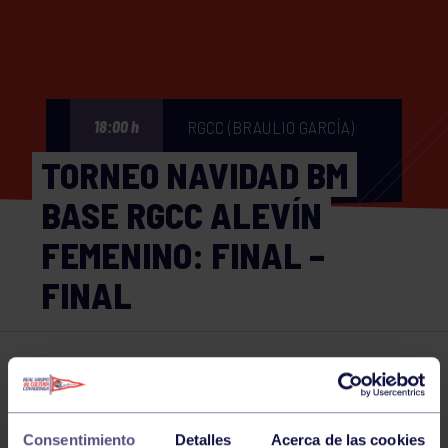
RGCC (BRAULIO GARCÍA)
18:00 h
TORNEO NAVIDAD BM
BASE RGCC ALEVÍN
FEMENINO: FINAL –
FINAL
Balonmano
23 DEC 2024
Comparte
Consentimiento
Detalles
Acerca de las cookies