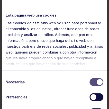
NOTICIAS RELACIONADAS
Esta página web usa cookies
Las cookies de este sitio web se usan para personalizar
el contenido y los anuncios, ofrecer funciones de redes
sociales y analizar el tráfico. Además, compartimos
información sobre el uso que haga del sitio web con
nuestros partners de redes sociales, publicidad y análisis
web, quienes pueden combinarla con otra información
que les haya proporcionado o que hayan recopilado a
partir del uso que haya hecho de sus servicios.
Balonmano
25 May 2026
LEO CARDELI, CONVOCADO CON
Selección
ESPAÑA
Necesarias
de
consentimiento
Preferencias