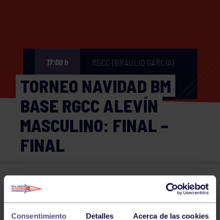
RGCC (BRAULIO GARCÍA)
17:00 h
TORNEO NAVIDAD BM
BASE RGCC ALEVÍN
MASCULINO: FINAL –
FINAL
Balonmano
23 DEC 2024
Comparte
Consentimiento
Detalles
Acerca de las cookies