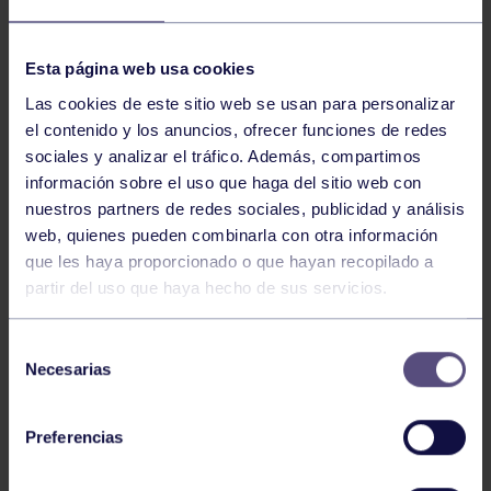
NOTICIAS RELACIONADAS
Esta página web usa cookies
Las cookies de este sitio web se usan para personalizar
el contenido y los anuncios, ofrecer funciones de redes
sociales y analizar el tráfico. Además, compartimos
información sobre el uso que haga del sitio web con
nuestros partners de redes sociales, publicidad y análisis
web, quienes pueden combinarla con otra información
que les haya proporcionado o que hayan recopilado a
partir del uso que haya hecho de sus servicios.
Balonmano
25 May 2026
LEO CARDELI, CONVOCADO CON
Selección
ESPAÑA
Necesarias
de
consentimiento
Preferencias