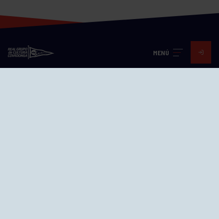
MENÚ
Visita nuestras redes
SEDES
CIERRE WEB CURSILLOS
Cómo llegar
EL GRUPO
Avd. Jesús Revuelta, 2 33204