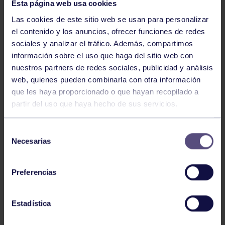
Esta página web usa cookies
Las cookies de este sitio web se usan para personalizar
el contenido y los anuncios, ofrecer funciones de redes
sociales y analizar el tráfico. Además, compartimos
información sobre el uso que haga del sitio web con
Natación
27 Jul 2026
nuestros partners de redes sociales, publicidad y análisis
CAMPEONATO DE ESPAÑA DE
web, quienes pueden combinarla con otra información
NATACIÓN ADAPTADA
que les haya proporcionado o que hayan recopilado a
partir del uso que haya hecho de sus servicios.
Selección
Necesarias
de
consentimiento
Preferencias
Natación
27 Jul 2026
Estadística
CAMPEONATO DE ESPAÑA JÚNIOR DE