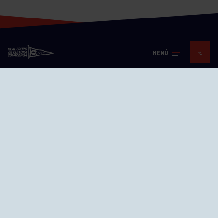
MENÚ
Visita nuestras redes
SEDES
CIERRE WEB CURSILLOS
Cómo llegar
EL GRUPO
Avd. Jesús Revuelta, 2 33204