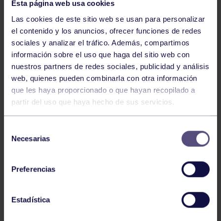
Esta página web usa cookies
Las cookies de este sitio web se usan para personalizar
el contenido y los anuncios, ofrecer funciones de redes
sociales y analizar el tráfico. Además, compartimos
información sobre el uso que haga del sitio web con
Natación
27 Jul 2026
nuestros partners de redes sociales, publicidad y análisis
CAMPEONATO DE ESPAÑA DE
web, quienes pueden combinarla con otra información
NATACIÓN ADAPTADA
que les haya proporcionado o que hayan recopilado a
partir del uso que haya hecho de sus servicios.
Selección
Necesarias
de
consentimiento
Preferencias
Natación
27 Jul 2026
Estadística
CAMPEONATO DE ESPAÑA JÚNIOR DE