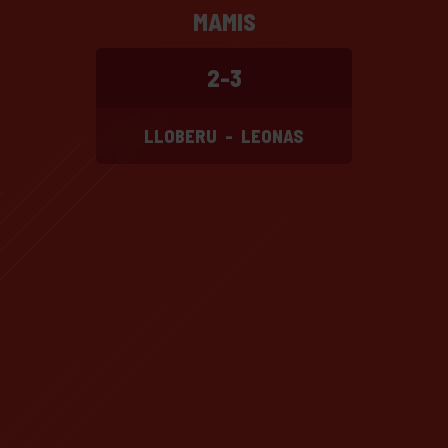
MAMIS
2-3
LLOBERU
-
LEONAS