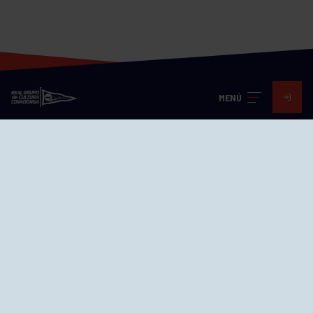
MENÚ
Visita nuestras redes
SEDES
CIERRE WEB CURSILLOS
Cómo llegar
EL GRUPO