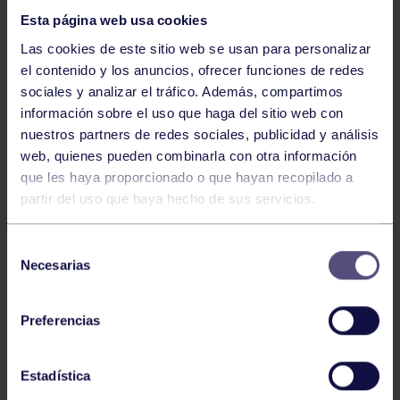
Esta página web usa cookies
Las cookies de este sitio web se usan para personalizar
el contenido y los anuncios, ofrecer funciones de redes
sociales y analizar el tráfico. Además, compartimos
información sobre el uso que haga del sitio web con
nuestros partners de redes sociales, publicidad y análisis
Hockey
28 Jul 2026
web, quienes pueden combinarla con otra información
ÓSCAR PALOMERO, RUMBO AL
que les haya proporcionado o que hayan recopilado a
MUNDIAL
partir del uso que haya hecho de sus servicios.
Selección
Necesarias
de
consentimiento
Preferencias
Estadística
Hockey
28 Jul 2026