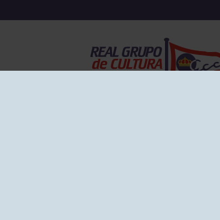
EL GRUPO
Historia
Disti
Ventajas
Empl
Junta directiva
Publi
Canal de Denuncias
Comp
Transparencia
FAQ C