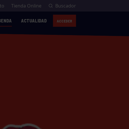
to
Tienda Online
Buscador
GENDA
ACTUALIDAD
ACCEDER