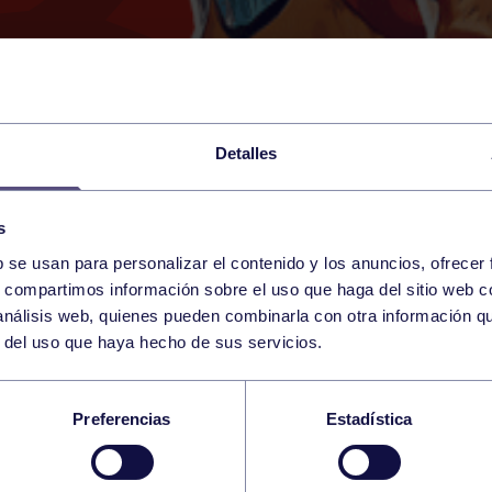
Detalles
s
b se usan para personalizar el contenido y los anuncios, ofrecer
27
s, compartimos información sobre el uso que haga del sitio web 
SATURDAY
RGCC (PISCINA 50M)
15:00 h
 análisis web, quienes pueden combinarla con otra información q
APRIL
r del uso que haya hecho de sus servicios.
AL SÁNCHEZ MONDE
Preferencias
Estadística