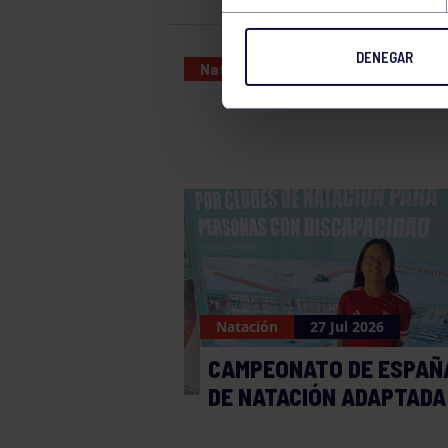
DENEGAR
Natación
27 APR 2024
Natación
27 Jul 2026
CAMPEONATO DE ESPAÑ
DE NATACIÓN ADAPTADA