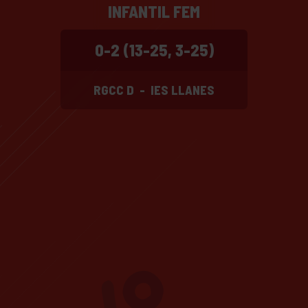
INFANTIL FEM
0-2 (13-25, 3-25)
RGCC D
-
IES LLANES