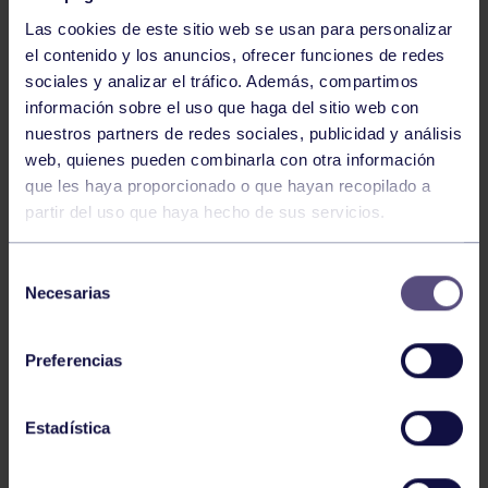
Las cookies de este sitio web se usan para personalizar
el contenido y los anuncios, ofrecer funciones de redes
sociales y analizar el tráfico. Además, compartimos
información sobre el uso que haga del sitio web con
nuestros partners de redes sociales, publicidad y análisis
Voleibol
27 Abr 2026
web, quienes pueden combinarla con otra información
que les haya proporcionado o que hayan recopilado a
CAMPEONAS DE ASTURIAS
partir del uso que haya hecho de sus servicios.
Selección
Necesarias
de
consentimiento
Preferencias
Voleibol
21 Abr 2026
Estadística
PLAY OFF