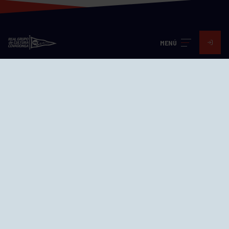
MENÚ
Visita nuestras redes
SEDES
CIERRE WEB CURSILLOS
Cómo llegar
EL GRUPO
Avd. Jesús Revuelta, 2 33204
Gijón - Asturias