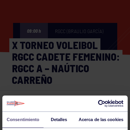
RGCC (BRAULIO GARCÍA)
09:00 h
X TORNEO VOLEIBOL
RGCC CADETE FEMENINO:
RGCC A – NAÚTICO
CARREÑO
Voleibol
05 OCT 2024
Comparte
Consentimiento
Detalles
Acerca de las cookies