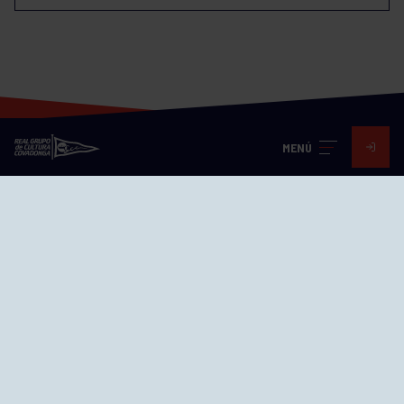
MENÚ
Visita nuestras redes
SEDES
CIERRE WEB CURSILLOS
Cómo llegar