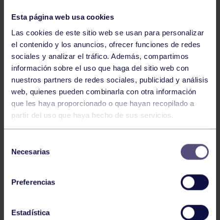
NOTICIAS RELACIONADAS
Esta página web usa cookies
Las cookies de este sitio web se usan para personalizar
el contenido y los anuncios, ofrecer funciones de redes
sociales y analizar el tráfico. Además, compartimos
información sobre el uso que haga del sitio web con
nuestros partners de redes sociales, publicidad y análisis
web, quienes pueden combinarla con otra información
que les haya proporcionado o que hayan recopilado a
partir del uso que haya hecho de sus servicios.
Voleibol
27 Abr 2026
CAMPEONAS DE ASTURIAS
Selección
Necesarias
de
consentimiento
Preferencias
Estadística