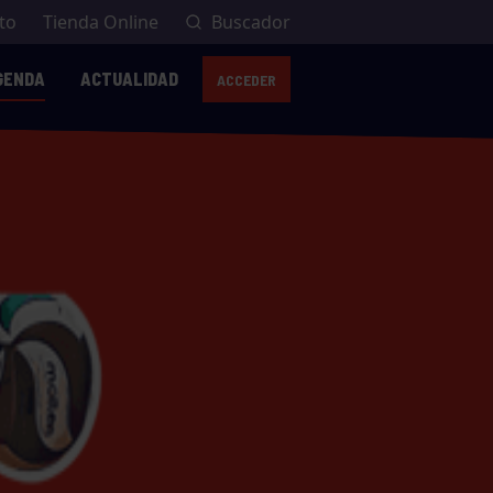
to
Tienda Online
Buscador
GENDA
ACTUALIDAD
ACCEDER