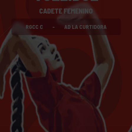
CADETE FEMENINO
RGCC C
-
AD LA CURTIDORA