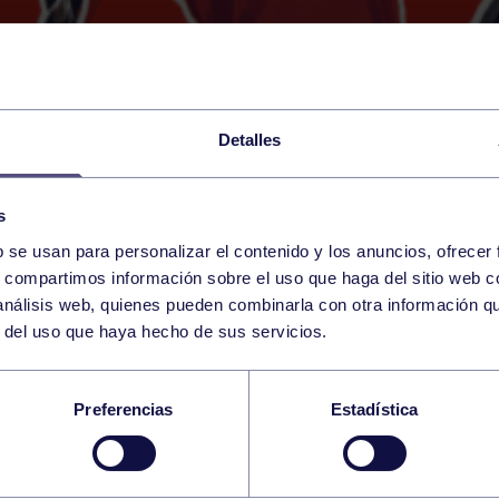
Detalles
s
b se usan para personalizar el contenido y los anuncios, ofrecer
5
s, compartimos información sobre el uso que haga del sitio web 
SATURDAY
RGCC (BRAULIO GARCÍA)
09:00 h
 análisis web, quienes pueden combinarla con otra información q
OCTOBER
r del uso que haya hecho de sus servicios.
VOLEIBOL RGCC CA
Preferencias
Estadística
 RGCC C – AD LA C