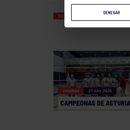
DENEGAR
Voleibol
05 OCT 2024
Voleibol
27 Abr 2026
CAMPEONAS DE ASTURI