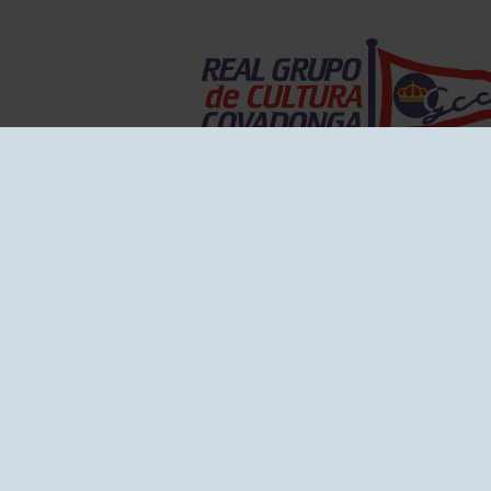
EL GRUPO
Historia
Disti
Ventajas
Empl
Junta directiva
Publi
Canal de Denuncias
Comp
Transparencia
FAQ C