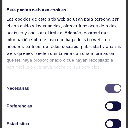
NOTICIAS RELACIONADAS
Esta página web usa cookies
Las cookies de este sitio web se usan para personalizar
el contenido y los anuncios, ofrecer funciones de redes
sociales y analizar el tráfico. Además, compartimos
información sobre el uso que haga del sitio web con
nuestros partners de redes sociales, publicidad y análisis
web, quienes pueden combinarla con otra información
que les haya proporcionado o que hayan recopilado a
partir del uso que haya hecho de sus servicios.
Voleibol
27 Abr 2026
CAMPEONAS DE ASTURIAS
Selección
Necesarias
de
consentimiento
Preferencias
Estadística