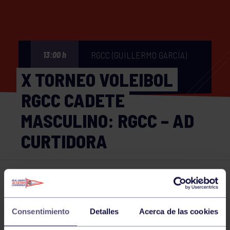
RGCC (GUILLERMO GARCÍA)
13:00 h
X TORNEO VOLEIBOL
RGCC CADETE
MASCULINO: RGCC – AD
CURTIDORA
Voleibol
05 OCT 2024
Comparte
Consentimiento
Detalles
Acerca de las cookies