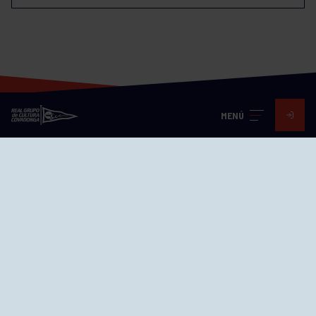
MENÚ
Visita nuestras redes
SEDES
CIERRE WEB CURSILLOS
Cómo llegar