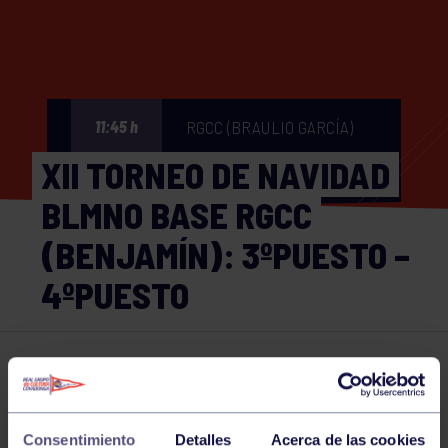
RGCC (BRAULIO GARCÍA)
11:45 h
XII TORNEO DE NAVIDAD
BLMNO BASE RGCC
(BENJAMÍN): 3ºPUESTO –
4ºPUESTO
Balonmano
26 DEC 2022
Comparte
Consentimiento
Detalles
Acerca de las cookies