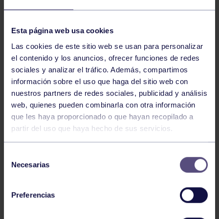
NOTICIAS RELACIONADAS
Esta página web usa cookies
Las cookies de este sitio web se usan para personalizar
el contenido y los anuncios, ofrecer funciones de redes
sociales y analizar el tráfico. Además, compartimos
información sobre el uso que haga del sitio web con
nuestros partners de redes sociales, publicidad y análisis
web, quienes pueden combinarla con otra información
que les haya proporcionado o que hayan recopilado a
partir del uso que haya hecho de sus servicios.
Balonmano
25 May 2026
LEO CARDELI, CONVOCADO CON
Selección
ESPAÑA
Necesarias
de
consentimiento
Preferencias