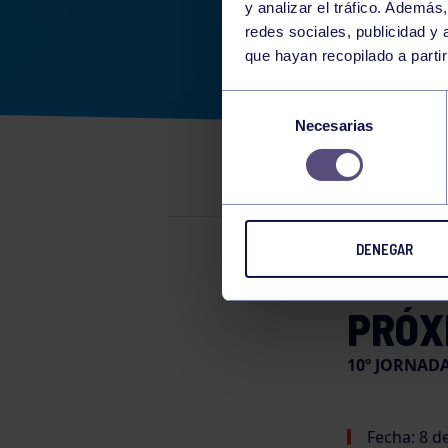
y analizar el tráfico. Ademá
redes sociales, publicidad y
que hayan recopilado a parti
10º 
Selección
Necesarias
de
REG
consentimiento
DENEGAR
Billar
04
PRÓX
10º JORNADA
Fecha: 8 d