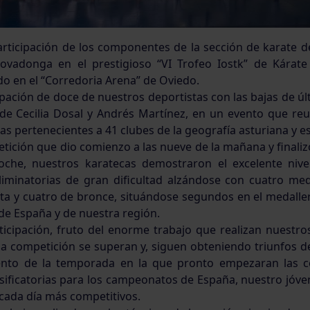
participación de los componentes de la sección de karate 
ovadonga en el prestigioso “VI Trofeo Iostk” de Kárate
o en el “Corredoria Arena” de Oviedo.
ipación de doce de nuestros deportistas con las bajas de ú
e Cecilia Dosal y Andrés Martínez, en un evento que re
as pertenecientes a 41 clubes de la geografía asturiana y e
ición que dio comienzo a las nueve de la mañana y finalizo 
oche, nuestros karatecas demostraron el excelente nive
iminatorias de gran dificultad alzándose con cuatro med
ata y cuatro de bronce, situándose segundos en el medaller
de España y de nuestra región.
ticipación, fruto del enorme trabajo que realizan nuestros
da competición se superan y, siguen obteniendo triunfos d
to de la temporada en la que pronto empezaran las c
lasificatorias para los campeonatos de España, nuestro jóv
 cada día más competitivos.