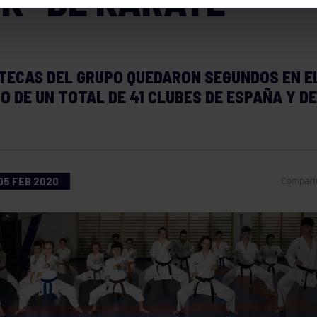
TK” DE KÁRATE
TECAS DEL GRUPO QUEDARON SEGUNDOS EN E
O DE UN TOTAL DE 41 CLUBES DE ESPAÑA Y D
05 FEB 2020
Compart