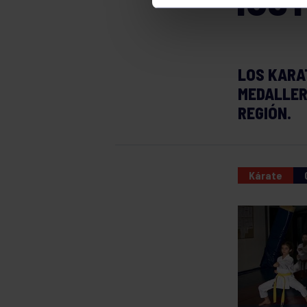
IOS
LOS KARA
MEDALLER
REGIÓN.
Kárate