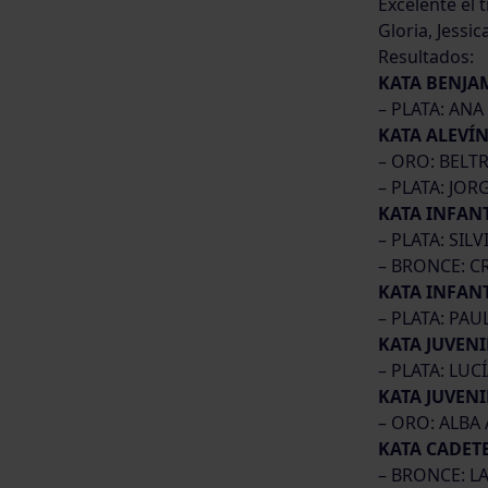
Excelente el 
Gloria, Jessica
Resultados:
KATA BENJA
– PLATA: AN
KATA ALEVÍ
– ORO: BEL
– PLATA: JO
KATA INFAN
– PLATA: SIL
– BRONCE: C
KATA INFAN
– PLATA: PA
KATA JUVEN
– PLATA: LUC
KATA JUVEN
– ORO: ALBA
KATA CADET
– BRONCE: L