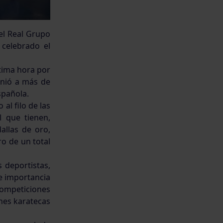
del Real Grupo
 celebrado el
ltima hora por
unió a más de
spañola.
al filo de las
l que tienen,
allas de oro,
o de un total
 deportistas,
e importancia
ompeticiones
enes karatecas