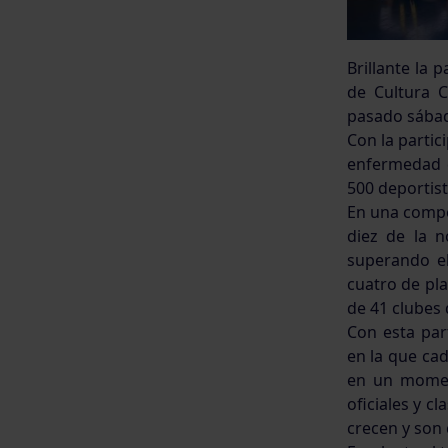
Brillante la 
de Cultura C
pasado sábad
Con la partic
enfermedad d
500 deportist
En una compet
diez de la n
superando el
cuatro de pl
de 41 clubes 
Con esta par
en la que ca
en un momen
oficiales y c
crecen y son