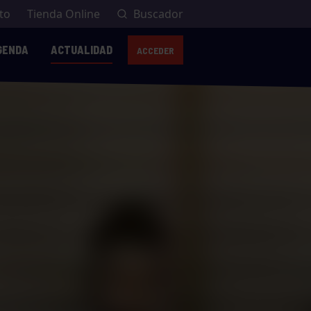
to
Tienda Online
Buscador
GENDA
ACTUALIDAD
ACCEDER