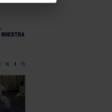
L
E NUESTRA
e