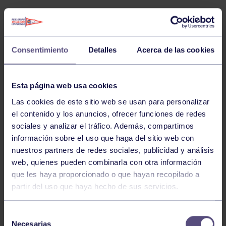
RESULTADOS
La semana pasada equipos masculinos y femeninos
del RGCC se enfrentaron a duros rivales de toda
Consentimiento
Detalles
Acerca de las cookies
Asturias en una emocionante jornada llena de
intensidad y pasión por el pádel. A continuación,
Esta página web usa cookies
podéis consultar los
resultados de la 6º jornada
:
Las cookies de este sitio web se usan para personalizar
el contenido y los anuncios, ofrecer funciones de redes
sociales y analizar el tráfico. Además, compartimos
información sobre el uso que haga del sitio web con
RESULTADOS DE LA 6º JORNADA
nuestros partners de redes sociales, publicidad y análisis
Descarga
web, quienes pueden combinarla con otra información
que les haya proporcionado o que hayan recopilado a
partir del uso que haya hecho de sus servicios.
¡Enhorabuena por las victorias, grupistas!
Selección
Necesarias
de